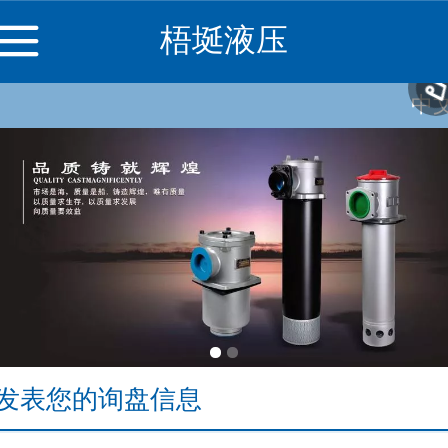
梧埏液压
中
中
Englis
发表您的询盘信息